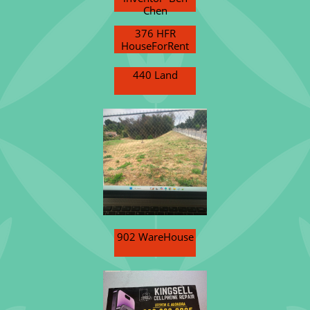
Chen
376 HFR
HouseForRent
440 Land
902 WareHouse