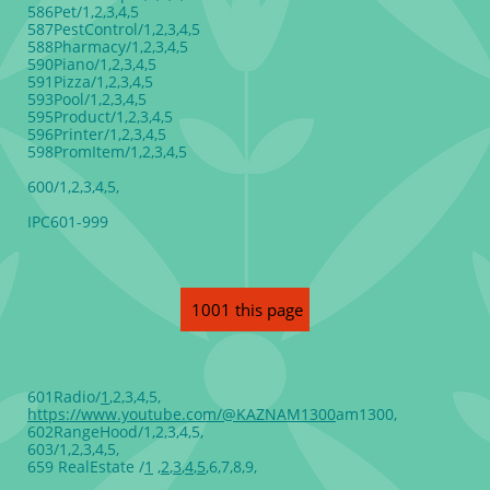
586Pet/1,2,3,4,5
587PestControl/1,2,3,4,5
588Pharmacy/1,2,3,4,5
590Piano/1,2,3,4,5
591Pizza/1,2,3,4,5
593Pool/1,2,3,4,5
595Product/1,2,3,4,5
596Printer/1,2,3,4,5
598PromItem/1,2,3,4,5
600/1,2,3,4,5,
IPC601-999
1001 this page
601Radio/
1
,2,3,4,5,
https://www.youtube.com/@KAZNAM1300
am1300,
602RangeHood/1,2,3,4,5,
603/1,2,3,4,5,
659 RealEstate /
1
,
2
,
3
,
4
,
5
,6,7,8,9,