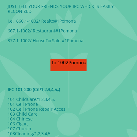
JUST TELL YOUR FRIENDS YOUR IPC WHICK IS EASILY
RECONIZED
i.e. 660.1-1002/ Realto#1Pomona
667.1-1002/ Restaurant#1Pomona
377.1-1002/ HouseForSale #1Pomona
To:1002Pomona
IPC 101-200 (Cn/1,2,3,4,5,,)
101 ChildCare/1,2,3,4,5,
101 Cell Phone
102 Cell Phone Repair Acces
103 Child Care
104 Chinese,
106 Cigar,
107 Church.
108Cleaning/1,2,3,4,5