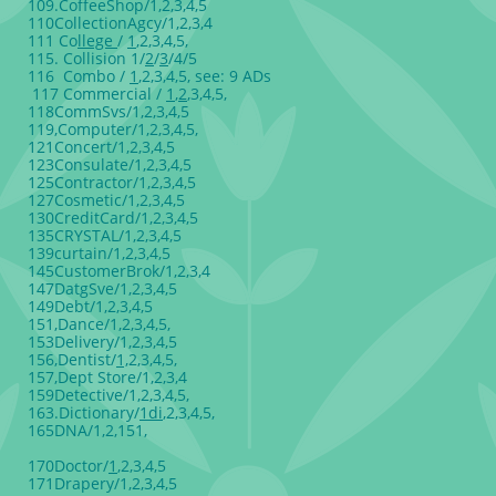
109.CoffeeShop/1,2,3,4,5
110CollectionAgcy/1,2,3,4
111 Co
llege
/
1
,2,3,4,5,
115. Collision 1/
2
/
3
/4/5
116 Combo /
1
,2,3,4,5, see: 9 ADs
117 Commercial /
1
,
2
,3,4,5,
118CommSvs/1,2,3,4,5
119,Computer/1,2,3,4,5,
121Concert/1,2,3,4,5
123Consulate/1,2,3,4,5
125Contractor/1,2,3,4,5
127Cosmetic/1,2,3,4,5
130CreditCard/1,2,3,4,5
135CRYSTAL/1,2,3,4,5
139curtain/1,2,3,4,5
145CustomerBrok/1,2,3,4
147DatgSve/1,2,3,4,5
149Debt/1,2,3,4,5
151,Dance/1,2,3,4,5,
153Delivery/1,2,3,4,5
156,Dentist/
1,
2,3,4,5,
157,Dept Store/1,2,3,4
159Detective/1,2,3,4,5,
163.Dictionary/
1di
,2,3,4,5,
165DNA/1,2,151,
170Doctor/
1
,2,3,4,5
171Drapery/1,2,3,4,5