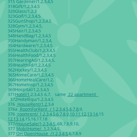
315 Gardener/1,2,3,4,5
318Gift/1,2,3,4,5
320Glass/1,2,3
323Golf/1,2,3,4,5
325GunShop/1,2,3,4,5
328Gym/1,2,3,4,5,
345Hair/1,2,3,4,5
348HandBag/1,2,3,4,5
350Handyman/1,2,3,4,
354Hardware/1,2,3,4,5
355HealthClub/1,2,3,4,5
356HealthFood/1,2,3,4,5
357HearingAd/1,2,3,4,5,
359HealthFd/1,2,3,4,5
362Hockey/1,2,3,4,5
365HomeCare/1,2,3,4,5
366HomeHealCare/1,2,
367HomeInsp/1,2,3,4,5
369Hospital/1,2,3,4,5
371
Hotel/1
,2,3,4,5 6,7, same
22 apartment
372HotelEqu/1,2,3,4,5
376
HouseRent/1
,
2
,3,4
376a
RoomForRent / 1,2,3,4,5,6,7,8
,9,
376
roomrent/ 1,2,3,4,5,6,7,8,9,10
,
11
,
12
,
13
,
14
,15
12
,
13
,
14
,15,16,17,18
377/
HouseSale/1,2,3,4,5
,,6R,7,8,9,10,
377
MobilHome/ 1
,2,3,4,5,
377
OH OpenHouse /1,2,3,4,5
,6,7,8,9