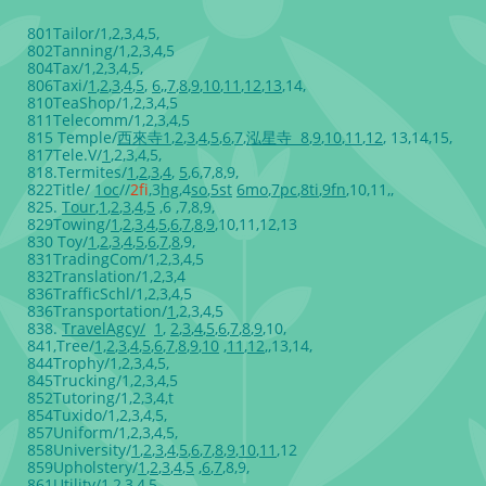
801Tailor/1,2,3,4,5,
802Tanning/1,2,3,4,5
804Tax/1,2,3,4,5,
806Taxi/
1
,
2
,
3
,
4
,
5
,
6
,,
7
,
8
,
9
,
10
,
11
,
12
,
13
,14,
810TeaShop/1,2,3,4,5
811Telecomm/1,2,3,4,5
815 Temple/
西來寺
1
,
2
,
3
,
4
,
5
,
6
,
7
,
泓星寺
8
,
9
,
10
,
11
,
12
, 13,14,15,
817Tele.V/
1
,2,3,4,5,
818.Termites/
1
,
2
,
3
,
4
,
5
,6,7,8,9,
822Title/
1oc
//
2
fi
,3
hg
,4
so
,
5
st
6mo
,
7pc
,
8
ti
,
9fn
,10,11,,
​825.
Tour
,
1
,
2
,
3
,
4
,
5
,6 ,7,8,9,
829Towing/
1
,
2
,
3
,
4
,
5
,
6
,
7
,
8
,
9
,10,11,12,13
830 Toy/
1
,
2
,
3
,
4
,
5
,
6
,
7
,
8
,9,
831TradingCom/1,2,3,4,5
832Translation/1,2,3,4
836TrafficSchl/1,2,3,4,5
836Transportation/
1
,2,3,4,5
838.
TravelAgcy
/
1
,
2
,
3
,
4
,
5
,
6
,
7
,
8
,
9
,10,
841,Tree/
1,
2
,
3
,
4
,
5
,
6
,
7
,
8
,
9
,
10
,
11
,
12
,,13,14,
844Trophy/1,2,3,4,5,
845Trucking/1,2,3,4,5
852Tutoring/1,2,3,4,t
854Tuxido/1,2,3,4,5,
857Uniform/1,2,3,4,5,
858University/
1
,
2
,
3
,
4
,
5
,
6
,
7
,
8
,
9
,
10
,
11
,12
859Upholstery/
1
,
2
,
3
,
4
,
5
,
6
,
7
,8,9,
861Utility/1,2,3,4,5