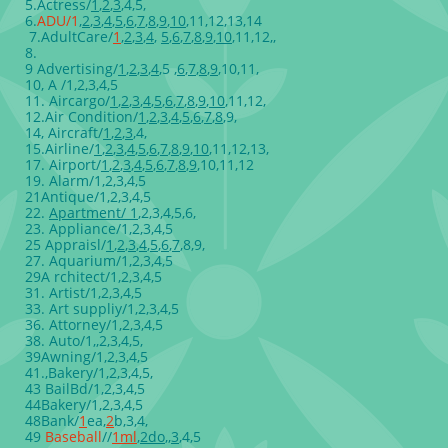
5.Actress/
1
,
2
,
3
,4,5,
6.
ADU/
1
,
2
,
3
,
4
,
5
,
6
,
7
,
8
,
9
,
10
,11,12,13,14
7.AdultCare/
1
,
2
,
3
,
4
,
5
,
6
,
7
,
8
,
9
,
10
,11,12,,
8.
9 Advertising/
1
,
2
,
3
,
4
,5 ,
6
,
7
,
8
,
9
,10,11,
10, A /1,2,3,4,5
11. Aircargo/
1
,
2
,
3
,
4
,
5
,
6
,
7
,
8
,
9
,
10
,11,12,
12.Air Condition/
1
,
2
,
3
,
4
,
5
,
6
,
7
,
8
,9,
14, Aircraft/
1
,
2
,
3
,4,
15.Airline/
1
,
2
,
3
,
4
,
5
,
6
,
7
,
8
,
9
,
10
,11,12,13,
17. Airport/
1
,
2
,
3
,
4
,
5
,
6
,
7
,
8
,
9
,10,11,12
19. Alarm/1,2,3,4,5
21Antique/1,2,3,4,5
22.
Apartment/ 1
,2,3,4,5,6,
23. Appliance/1,2,3,4,5
25 Appraisl/
1
,
2
,
3
,
4
,
5
,
6
,
7
,8,9,
27. Aquarium/1,2,3,4,5
29A rchitect/1,2,3,4,5
31. Artist/1,2,3,4,5
33. Art suppliy/1,2,3,4,5
36. Attorney/1,2,3,4,5
38. Auto/1,,2,3,4,5,
39Awning/1,2,3,4,5
41.,Bakery/1,2,3,4,5,
43 BailBd/1,2,3,4,5
44Bakery/1,2,3,4,5
48Bank/
1
ea,
2
b,3,4,
49
Basebal
l
//
1
ml
,
2
do
,,
3
,4,5