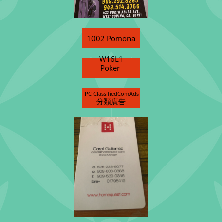
1002 Pomona
W16L1
Poker
IPC ClassifiedComAds
分類廣告