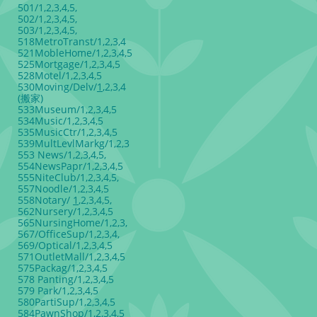
501/1,2,3,4,5,
502/1,2,3,4,5,
503/1,2,3,4,5,
518MetroTranst/1,2,3,4
521MobleHome/1,2,3,4,5
525Mortgage/1,2,3,4,5
528Motel/1,2,3,4,5
530Moving/Delv/
1
,2,3,4
(搬家)
533Museum/1,2,3,4,5
534Music/1,2,3,4,5
535MusicCtr/1,2,3,4,5
539MultLevlMarkg/1,2,3
553 News/1,2,3,4,5,
554NewsPapr/1,2,3,4,5
555NiteClub/1,2,3,4,5,
557Noodle/1,2,3,4,5
558Notary/
1
,2,3,4,5,
562Nursery/1,2,3,4,5
565NursingHome/1,2,3,
567/OfficeSup/1,2,3,4,
569/Optical/1,2,3,4,5
571OutletMall/1,2,3,4,5
575Packag/1,2,3,4,5
578 Panting/1,2,3,4,5
579 Park/1,2,3,4,5
580PartiSup/1,2,3,4,5
584PawnShop/1,2,3,4,5