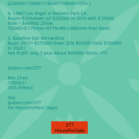
(226000/110000=116000/110000=105% )
4. 13847 Los Angel st Baldwin Park CA.
Buyin=$25%down (of $220000 in 2016 with $ 55000
Now = $449682 Zillow
/55000=8.17times=817%/4%=204times then bank
5. Baseline San Bernardino
Buyin 2017= $275000 down 20% $55000 /Sold $350000
In 2020 /
Net Profit: only 3 year About $65000+ Rents =???
ipsben.com/377
Ben Chen
/1002p11
/376 HFRent
See:
ipsben.com/377
For HouseForRent Oppo
377
HouseForSale