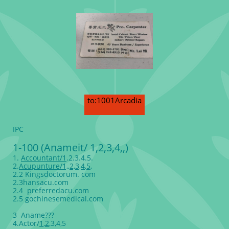
to:1001Arcadia
IPC
1-100 (Anameit/ 1,2,3,4,,)
1.
Acc
ountant/1
.2.3.4.5.
2.
Acupunture/1,,2,3,4
,
5
,
2.2 Kingsdoctorum. com
2.3hansacu.com
2.4 preferredacu.com
2.5 gochinesemedical.com
3 Aname???
4.Actor/
1
,
2
,3,4,5