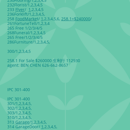
230Flooring/1,2,3,4,5
232Florist/1,2,3,4,5
233
Flyer
/
1
,2,3,4,5
236Forklift/1,2,3,4,5,
258
FoodMarke
t/
1
,2,3,4,5,6,
258.1=$240000
/
261FortuneTell/1,2,3,4
265 Free 1/2/3/4/5
268Funeral/1,2,3,4,5
265 Free/1/2/3/4/5
286Furniture/1,2,3,4,5,
300/1,2,3,4,5
258.1 For Sale $260000 生利行 112930
agent: BEN CHEN 626-662-8657
IPC 301-400
IPC 301-400
301/1,2,3,4,5,
302/1,2,3,4,5,
303/1,2,3,4,5,
310/1,2,3,4,5,
313
Garage
/
1,
2,3,4,5,
314 GarageDoor/
1
,2,3,4,5,