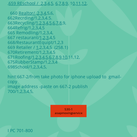
,659 REschool / 2
,
3
,
4
,
5
,
6
,
7
,
8
,
9
, 1
0
,
11
,
12
,
660
Realtor/ ,2,3,4
,5,6,
662Recrding/1,2,3,4.5.
663Recycling/
1
,
2
,
3
,
4
,
5
,
6
,
7
,
8
,9,
664Refrig/1,2,3,4,5
665 Remodling/1,2,3,4,
667 restaurant/
1,2,3
,4,5
668/RestaurantEquipt/1,2,3
669 Retailer /
1
,2,3,4,5 (258.1)
670Retirement/1,2,3,4,5
671Roofing/
1
,
2
,
3
,
4
,
5
,
6
,
7
,
8
,
9
,
10
,11,12,
675RubberStamp/1,2,3,4
698School/1,2,3,4,5,
hint:667-2/from take photo for iphone upload to gmail-
copy
image address -paste on 667-2 publish
700/1,2,3,4,5,
530-1
asapmovingservice
I PC 701-800