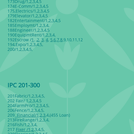
173Drug/1,2,3,4,5
174E-Comm/1,2,3,4,5
175,Electrics/1,2,3,4,5
179Elevator/1,2,3,4,5
182Entertainment/1,2,3,4,5
185Employmt/1,2,3,4,
188Engineer/1,2,3,4,5
190EquipmtRent/1,2,3,4,
192Escrow /
1
, ,
2
,
3
,
4
,
5
,
6
,
7
,
8
,9,10,11,12
194,Expo/1,2,3,4,5,
200/1,2,3,4,5,
IPC 201-300
201Fabric/1,2,3,4,5,
202 Fair/ 1,2,3,4,5
204FarmPro/1,2,3,4,5,
206Fence/1,2,3,4,5,
209
Financial/1,2,3
,4,(455 Loan)
213FireRange/1,2,3,4,
216Fish/1,2,3,4,
217
Fixer /1
,
2
,3,4,5,