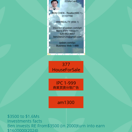
377
HouseForSale
IPC 1-999
商業買賣分類广告
am1300
$3500 to $1.6Ms
Investments facts
Ben invests RE From$3500 (in 2000)turn into earn
$1600000(2024)