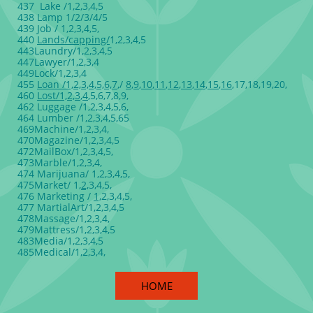
437 Lake /1,2,3,4,5
438 Lamp 1/2/3/4/5
439 Job / 1,2,3,4,5,
440
Lands/capping/
1,2,3,4,5
443Laundry/1,2,3,4,5
447Lawyer/1,2,3,4
449Lock/1,2,3,4
455
Loan /1,2,3,4,5,6,7
,/
8
,
9
,
10
,
11
,
12
,
13
,
14
,
15
,
16
,17,18,19,20,
460
Lost/1,2,3
,
4
,5,6,7,8,9,
462 Luggage /1,2,3,4,5,6,
464 Lumber /1,2,3,4,5,65
469Machine/1,2,3,4,
470Magazine/1,2,3,4,5
472MailBox/1,2,3,4,5,
473Marble/1,2,3,4,
474 Marijuana/ 1,2,3,4,5,
475Market/ 1,
2,
3,4,5,
476 Marketing /
1,
2,3,4,5,
477 MartialArt/1,2,3,4,5
478Massage/1,2,3,4,
479Mattress/1,2,3,4,5
483Media/1,2,3,4,5
485Medical/1,2,3,4,
HOME