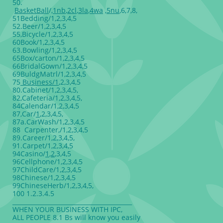
50.
BasketBall
/,
1
nb
,
2
cl
,
3
la
,
4
wa
,
5
nu
,6,7,8,
51Bedding/1,2,3,4,5
52.Beer/1,2,3,4,5
55,Bicycle/1,2,3,4,5
60Book/1,2,3,4,5
63.Bowling/1,2,3,4,5
65Box/carton/1,2,3,4,5
66BridalGown/1,2,3,4,5
69BuldgMatrl/1,2,3,4,5
75
Business/1
,2,3,4,5
80.Cabinet/1,2,3,4,5,
82,Cafeteria/1,2,3,4,5,
84Calendar/1,2,3,4,5
87,Car/
1
,2,3,4,5,
87a.CarWash/1,2,3,4,5
88 Carpenter,/1,2,3,4,5
89.Career/1,2,3,4,5,
91.Carpet/1,2,3,4,5
94Casino/
1
,
2
,3,4,5
96Cellphone/1,2,3,4,5
97ChildCare/1,2,3,4,5
98Chinese/1,2,3,4,5
99ChineseHerb/1,2,3,4,5,
100 1.2.3.4.5
________________________________________
WHEN YOUR BUSINESS WITH IPC,
ALL PEOPLE 8.1 Bs will know you easily