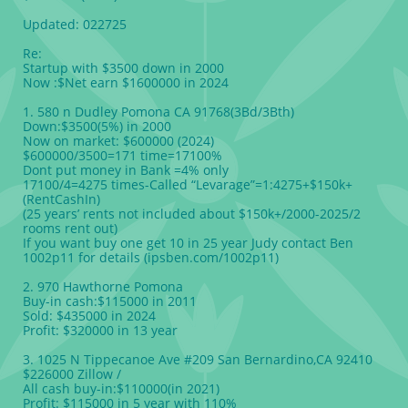
Updated: 022725
Re:
Startup with $3500 down in 2000
Now :$Net earn $1600000 in 2024
1. 580 n Dudley Pomona CA 91768(3Bd/3Bth)
Down:$3500(5%) in 2000
Now on market: $600000 (2024)
$600000/3500=171 time=17100%
Dont put money in Bank =4% only
17100/4=4275 times-Called “Levarage”=1:4275+$150k+
(RentCashIn)
(25 years’ rents not included about $150k+/2000-2025/2
rooms rent out)
If you want buy one get 10 in 25 year Judy contact Ben
1002p11 for details (ipsben.com/1002p11)
2. 970 Hawthorne Pomona
Buy-in cash:$115000 in 2011
Sold: $435000 in 2024
Profit: $320000 in 13 year
3. 1025 N Tippecanoe Ave #209 San Bernardino,CA 92410
$226000 Zillow /
All cash buy-in:$110000(in 2021)
Profit: $115000 in 5 year with 110%