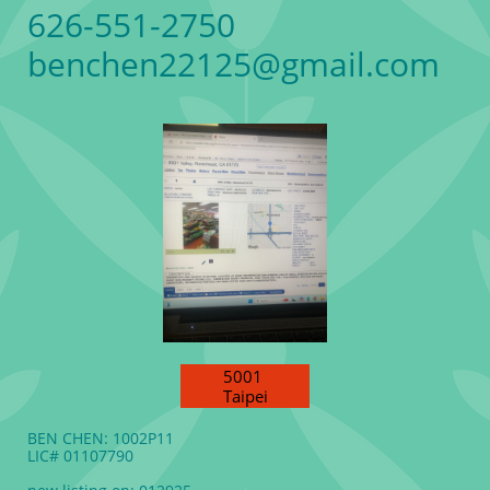
626-551-2750
benchen22125@gmail.com
5001
Taipei
BEN CHEN: 1002P11
LIC# 01107790