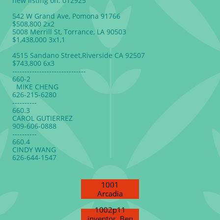
new listing on: 012925
542 W Grand Ave, Pomona 91766
$508,800 2x2
5008 Merrill St, Torrance, LA 90503
$1,438,000 3x1,1
4515 Sandano Street,Riverside CA 92507
$743,800 6x3
------------------------------
660-2
MIKE CHENG
626-215-6280
----------
660.3
CAROL GUTIERREZ
909-606-0888
----------
660.4
CINDY WANG
626-644-1547
1001
Arcadia
1002p11
inventor Ben