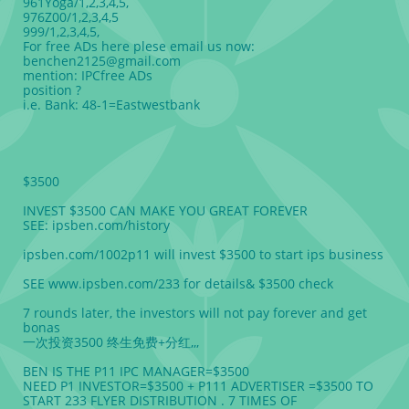
961Yoga/1,2,3,4,5,
976Z00/1,2,3,4,5
999/1,2,3,4,5,
For free ADs here plese email us now:
benchen2125@gmail.com
mention: IPCfree ADs
position ?
i.e. Bank: 48-1=Eastwestbank
$3500
INVEST $3500 CAN MAKE YOU GREAT FOREVER
SEE: ipsben.com/history
ipsben.com/1002p11 will invest $3500 to start ips business
SEE www.ipsben.com/233 for details& $3500 check
7 rounds later, the investors will not pay forever and get
bonas
一次投资3500 终生免费+分红,,,
BEN IS THE P11 IPC MANAGER=$3500
NEED P1 INVESTOR=$3500 + P111 ADVERTISER =$3500 TO
START 233 FLYER DISTRIBUTION . 7 TIMES OF